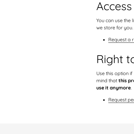
Access
You can use the l
we store for you.
Request a r
Right t
Use this option 
mind that
this pr
use it anymore
.
Request per