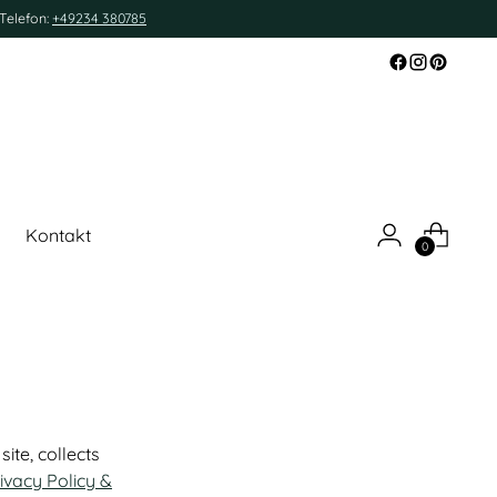
Telefon:
+49234 380785
Kontakt
0
te, collects
ivacy Policy &