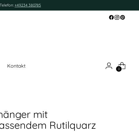
Telefon:
+49234 380785
Kontakt
0
hänger mit
lassendem Rutilquarz