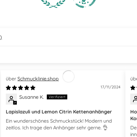
2
)
Schmucklinie.shop
17/11/2024
Susanne K.
Lapislazuli und Lemon Citrin Kettenanhänger
Ho
Ko
Ein wunderschönes Schmuckstück! Modern und
zeitlos. Ich trage den Anhänger sehr gerne. 👌
De
in