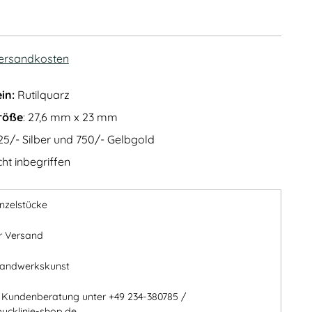
ersandkosten
in:
Rutilquarz
röße
: 27,6 mm x 23 mm
5/- Silber und 750/- Gelbgold
ht inbegriffen
inzelstücke
r Versand
Handwerkskunst
e Kundenberatung unter +49 234-380785 /
ucklinie-shop.de