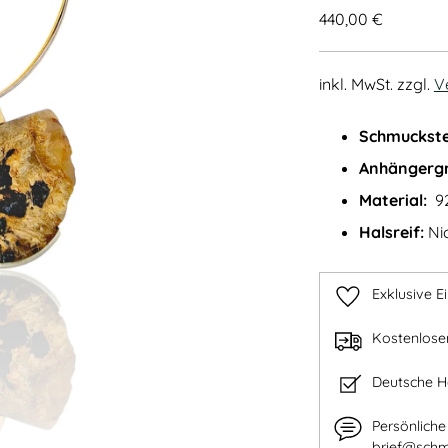
Regulärer
440,00 €
Preis
inkl. MwSt. zzgl.
V
Schmuckste
Anhängerg
Material:
92
Halsreif:
Nic
Exklusive E
Kostenlose
Deutsche 
Persönlich
brief@schm