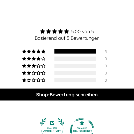
Produkt
in
den
Warenkorb
legen
5.00 von 5
Basierend auf 5 Bewertungen
5
0
0
0
0
Shop-Bewertung schreiben