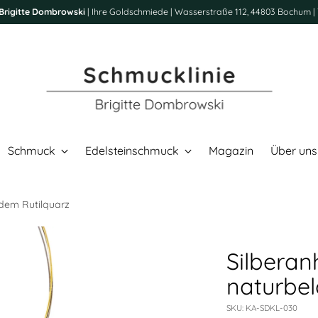
Brigitte Dombrowski
| Ihre Goldschmiede | Wasserstraße 112, 44803 Bochum | 
Schmuck
Edelsteinschmuck
Magazin
Über uns
dem Rutilquarz
Silberan
naturbe
SKU: KA-SDKL-030