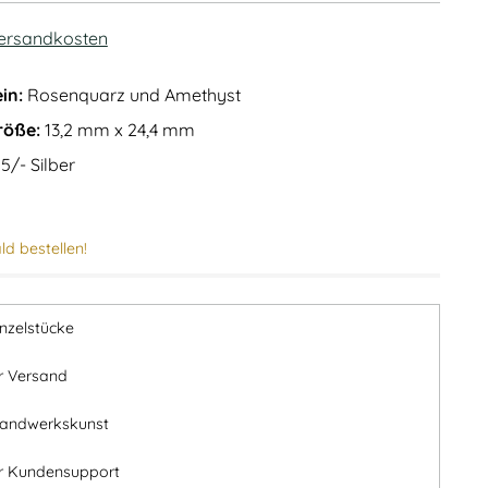
ersandkosten
in:
Rosenquarz und Amethyst
röße:
13,2 mm x 24,4 mm
5/- Silber
ld bestellen!
inzelstücke
r Versand
Handwerkskunst
er Kundensupport