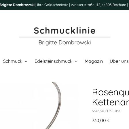
Brigitte Dombrowski
| Ihre Goldschmiede | Wasserstraße 112, 44803 Bochum | 
Schmuck
Edelsteinschmuck
Magazin
Über uns
Rosenqu
Kettenan
SKU: KA-SDKL-034
Regulärer
730,00 €
Preis