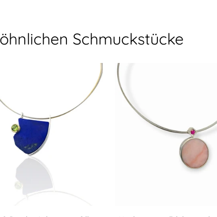
den
Warenkorb
legen
öhnlichen Schmuckstücke