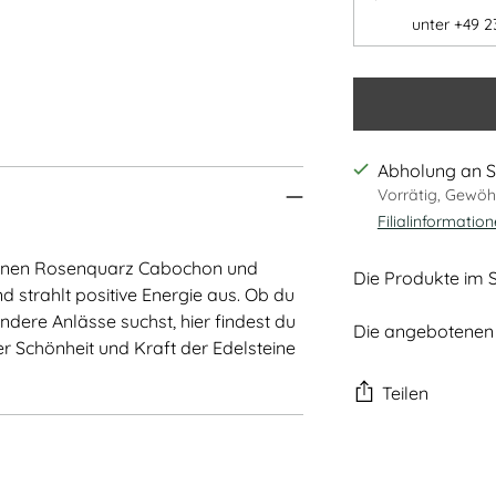
unter +49 2
Abholung an S
Vorrätig, Gewöhn
Filialinformatio
teinen Rosenquarz Cabochon und
Die Produkte im S
nd strahlt positive Energie aus. Ob du
dere Anlässe suchst, hier findest du
Die angebotenen 
r Schönheit und Kraft der Edelsteine ​​
Teilen
Produkt
in