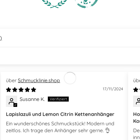
2
)
Schmucklinie.shop
17/11/2024
Susanne K.
Lapislazuli und Lemon Citrin Kettenanhänger
Ho
Ko
Ein wunderschönes Schmuckstück! Modern und
zeitlos. Ich trage den Anhänger sehr gerne. 👌
De
in