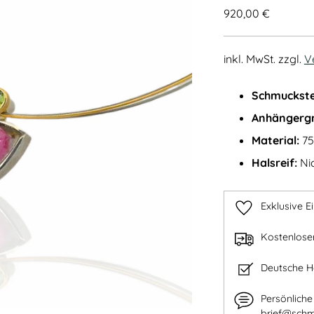
Regulärer
920,00 €
Preis
inkl. MwSt. zzgl.
V
Schmuckste
Anhängerg
Material:
75
Halsreif:
Nic
Exklusive E
Kostenlose
Deutsche 
Persönlich
brief@schm