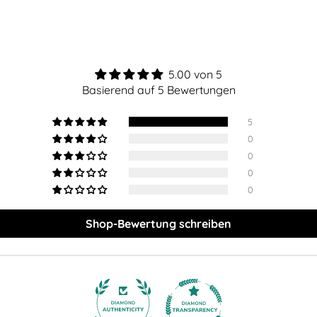
Produkt
in
den
Warenkorb
legen
5.00 von 5
Basierend auf 5 Bewertungen
5
0
0
0
0
Shop-Bewertung schreiben