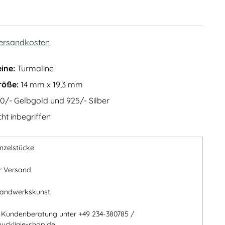
ersandkosten
ine:
Turmaline
röße:
14 mm x 19,3 mm
0/- Gelbgold und 925/- Silber
ht inbegriffen
inzelstücke
r Versand
Handwerkskunst
e Kundenberatung unter +49 234-380785 /
ucklinie-shop.de